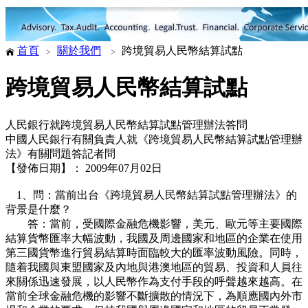
首頁
關於我們
跨境貿易人民幣結算試點
跨境貿易人民幣結算試點
人民銀行就跨境貿易人民幣結算試點管理辦法答問
中國人民銀行有關負責人就《跨境貿易人民幣結算試點管理辦
法》有關問題答記者問
【發佈日期】： 2009年07月02日
1、問：當前出台《跨境貿易人民幣結算試點管理辦法》的
背景是什麼？
答：當前，受國際金融危機影響，美元、歐元等主要國際
結算貨幣匯率大幅波動，我國及周邊國家和地區的企業在使用
第三國貨幣進行貿易結算時面臨較大的匯率波動風險。同時，
隨着我國與東盟國家及內地與港澳地區的貿易、投資和人員往
來關係迅速發展，以人民幣作為支付手段的呼聲越來越高。在
當前全球金融危機的影響不斷擴散的情況下，為順應國內外市