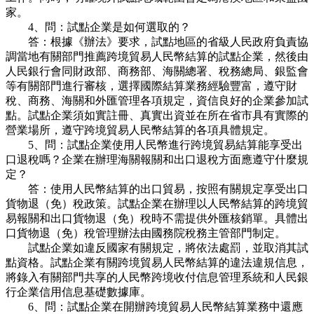
家。
4、問：試點企業是如何選取的？
答：根據《辦法》要求，試點地區的省級人民政府負責協
調當地有關部門推薦跨境貿易人民幣結算的試點企業，然後由
人民銀行會同財政部、商務部、海關總署、稅務總局、銀監會
等有關部門進行審核，選擇國際結算業務經驗豐富，遵守財
稅、商務、海關和外匯管理各項規定，資信良好的企業參加試
點。試點企業須如實註冊、真實出資並在所在省市具有實際的
營業場所，遵守跨境貿易人民幣結算的各項具體規定。
5、問：試點企業使用人民幣進行跨境貿易結算能享受出
口退稅嗎？企業在辦理海關報關和出口退稅方面應遵守什麼規
定？
答：使用人民幣結算的出口貿易，按照有關規定享受出口
貨物退（免）稅政策。試點企業在辦理以人民幣結算的跨境貿
易報關和出口貨物退（免）稅時不需提供外匯核銷單。具體出
口貨物退（免）稅管理辦法由國務院稅務主管部門制定。
試點企業如違反國家有關規定，將依法處罰，並取消其試
點資格。試點企業有關跨境貿易人民幣結算的違法違規信息，
將錄入有關部門共享的人民幣跨境收付信息管理系統和人民銀
行企業信用信息基礎數據庫。
6、問：試點企業在開辦跨境貿易人民幣結算業務中還應