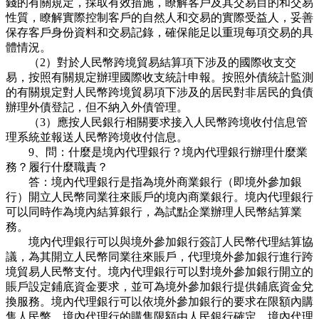
錢的有關規定，採取有效措施，瞭解客戶及其交易目的和交易
性質，瞭解實際控制客戶的自然人和交易的實際受益人，妥善
保存客戶身份資料和交易記錄，確保能足以重現每項交易的具
體情況。
（2）對於人民幣跨境貿易結算項下涉及的國際收支交
易，按照有關規定辦理國際收支統計申報。按照外債統計監測
的有關規定對人民幣跨境貿易項下涉及的居民對非居民的負債
辦理外債登記，但不納入外債管理。
（3）應按人民銀行相關要求接入人民幣跨境收付信息管
理系統並報送人民幣跨境收付信息。
9、問：什麼是境內代理銀行？境內代理銀行辦理什麼業
務？履行什麼職責？
答：境內代理銀行是指為境外商業銀行（即境外參加銀
行）開立人民幣同業往來賬戶的境內商業銀行。境內代理銀行
可以同時作為境內結算銀行，為試點企業辦理人民幣結算業
務。
境內代理銀行可以與境外參加銀行簽訂人民幣代理結算協
議，為其開立人民幣同業往來賬戶，代理境外參加銀行進行跨
境貿易人民幣支付。境內代理銀行可以對境外參加銀行開立的
賬戶設定鋪底資金要求，並可為境外參加銀行提供鋪底資金兌
換服務。境內代理銀行可以依境外參加銀行的要求在限額內購
售人民幣，境內代理行的購售限額由人民銀行確定。境內代理