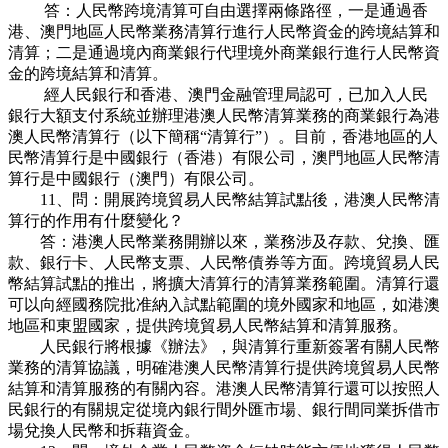
答：人民幣跨境清算可自由選擇兩條路徑，一是通過香
港、澳門地區人民幣業務清算行進行人民幣資金的跨境結算和
清算；二是通過境內商業銀行代理境外商業銀行進行人民幣資
金的跨境結算和清算。
經人民銀行和香港、澳門金融管理局認可，已加入人民
銀行大額支付系統並辦理港澳人民幣清算業務的商業銀行為港
澳人民幣清算行（以下簡稱“清算行”）。目前，香港地區的人
民幣清算行是中國銀行（香港）有限公司，澳門地區人民幣清
算行是中國銀行（澳門）有限公司。
11、問：開展跨境貿易人民幣結算試點後，港澳人民幣清
算行的作用有什麼變化？
答：港澳人民幣業務開辦以來，業務涉及存款、兌換、匯
款、銀行卡、人民幣支票、人民幣債券等方面。跨境貿易人民
幣結算試點的推出，將擴大清算行的清算業務範圍。清算行還
可以向經國務院批准納入試點範圍的境外國家和地區，如港澳
地區和東盟國家，提供跨境貿易人民幣結算和清算服務。
人民銀行將根據《辦法》，與清算行重新簽署有關人民幣
業務的清算協議，明確港澳人民幣清算行提供跨境貿易人民幣
結算和清算服務的有關內容。港澳人民幣清算行還可以按照人
民銀行的有關規定從境內銀行間外匯市場、銀行間同業拆借市
場兌換人民幣和拆藉資金。