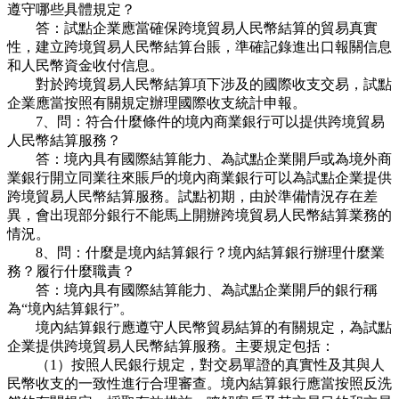
遵守哪些具體規定？
答：試點企業應當確保跨境貿易人民幣結算的貿易真實
性，建立跨境貿易人民幣結算台賬，準確記錄進出口報關信息
和人民幣資金收付信息。
對於跨境貿易人民幣結算項下涉及的國際收支交易，試點
企業應當按照有關規定辦理國際收支統計申報。
7、問：符合什麼條件的境內商業銀行可以提供跨境貿易
人民幣結算服務？
答：境內具有國際結算能力、為試點企業開戶或為境外商
業銀行開立同業往來賬戶的境內商業銀行可以為試點企業提供
跨境貿易人民幣結算服務。試點初期，由於準備情況存在差
異，會出現部分銀行不能馬上開辦跨境貿易人民幣結算業務的
情況。
8、問：什麼是境內結算銀行？境內結算銀行辦理什麼業
務？履行什麼職責？
答：境內具有國際結算能力、為試點企業開戶的銀行稱
為“境內結算銀行”。
境內結算銀行應遵守人民幣貿易結算的有關規定，為試點
企業提供跨境貿易人民幣結算服務。主要規定包括：
（1）按照人民銀行規定，對交易單證的真實性及其與人
民幣收支的一致性進行合理審查。境內結算銀行應當按照反洗