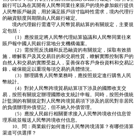
銀行可以為在其開有人民幣同業往來賬戶的境外參加銀行提供
人民幣賬戶融資，用於滿足賬戶頭寸臨時性需求，境內代理行
的融資額度與期限由人民銀行確定。
境內代理銀行需遵守人民幣貿易結算的有關規定，主要規
定包括：
（1）應按規定將人民幣代理結算協議和人民幣同業往來
賬戶報中國人民銀行當地分支機構備案。
（2）需按照反洗錢和反恐融資的有關規定，採取有效措
施，瞭解客戶及其交易目的和交易性質，瞭解實際控制客戶的
自然人和交易的實際受益人，妥善保存客戶身份資料和交易記
錄，確保能足以重現每項交易的具體情況。
（3）辦理購售人民幣業務時，應按照規定進行購售人民
幣統計。
（4）對於人民幣跨境貿易結算項下涉及的國際收支交
易，按照有關規定辦理國際收支統計申報。同時，按照外債統
計監測的有關規定對人民幣跨境貿易項下涉及的居民對非居民
的負債辦理外債登記，但不納入外債管理。
（5）應按人民銀行相關要求接入人民幣跨境收付信息管
理系統並報送人民幣跨境收付信息。
10、問：商業銀行如何進行人民幣跨境清算？有哪些清算
渠道可供選擇？