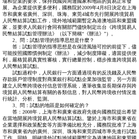
場和企業的要求，保持我國與周邊國家和地區的貿易正常發
展、為企業提供更多便利，國務院於2009年4月8日決定在上海
市和廣東省廣州、深圳、珠海、東莞4城市先行開展跨境貿易
人民幣結算試點工作，境外地域範圍暫定為港澳地區和東盟國
家，並要求人民銀行會同有關部門儘快制定出台《跨境貿易人
民幣結算試點管理辦法》（以下簡稱“《辦法》”）。
2、問：試點管理的指導思想是什麼？
答：試點管理的指導思想是在保證風險可控的前提下，儘
可能按照國際慣例制定《辦法》，減少制度障礙，適當提供便
利，嚴格貿易真實性審核，實行總量控制，穩步推進跨境貿易
人民幣結算試點。
試點過程中，人民銀行一方面通過現有的反洗錢及人民幣
存款賬戶管理制度對商業銀行和試點企業加強監管，另一方面
建立人民幣跨境收付信息管理系統，逐筆收集並長期保存與跨
境貿易人民幣結算有關的各類信息，對人民幣跨境收付情況進
行統計、分析、監測。
3、問：試點的地區是如何確定的？
答：2008年，上海市和廣東省政府先後向國務院提出希望
在當地開展跨境貿易人民幣結算試點。鑒於上海市和廣東省在
企業選擇和政策配套等方面準備比較充分，國務院批准了上海
市和廣東省內的廣州、深圳、珠海和東莞四城市率先進行試點
工作。同時，明確境外試點地域範圍暫定為港澳地區和東盟國