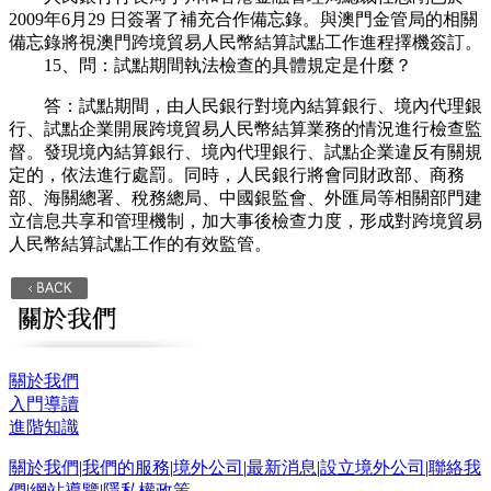
2009年6月29 日簽署了補充合作備忘錄。與澳門金管局的相關
備忘錄將視澳門跨境貿易人民幣結算試點工作進程擇機簽訂。
15、問：試點期間執法檢查的具體規定是什麼？
答：試點期間，由人民銀行對境內結算銀行、境內代理銀
行、試點企業開展跨境貿易人民幣結算業務的情況進行檢查監
督。發現境內結算銀行、境內代理銀行、試點企業違反有關規
定的，依法進行處罰。同時，人民銀行將會同財政部、商務
部、海關總署、稅務總局、中國銀監會、外匯局等相關部門建
立信息共享和管理機制，加大事後檢查力度，形成對跨境貿易
人民幣結算試點工作的有效監管。
關於我們
入門導讀
進階知識
關於我們
|
我們的服務
|
境外公司
|
最新消息
|
設立境外公司
|
聯絡我
們
|
網站導覽
|
隱私權政策