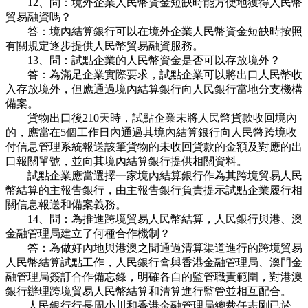
12、問：境外企業人民幣資金短缺時能方便地獲得人民幣
貿易融資嗎？
答：境內結算銀行可以在境外企業人民幣資金短缺時按照
有關規定逐步提供人民幣貿易融資服務。
13、問：試點企業的人民幣資金是否可以存放境外？
答：為滿足企業實際要求，試點企業可以將出口人民幣收
入存放境外，但應通過境內結算銀行向人民銀行當地分支機構
備案。
貨物出口後210天時，試點企業未將人民幣貨款收回境內
的，應當在5個工作日內通過其境內結算銀行向人民幣跨境收
付信息管理系統報送該筆貨物的未收回貨款的金額及對應的出
口報關單號，並向其境內結算銀行提供相關資料。
試點企業應當選擇一家境內結算銀行作為其跨境貿易人民
幣結算的主報告銀行，由主報告銀行負責提示試點企業履行相
關信息報送和備案義務。
14、問：為推進跨境貿易人民幣結算，人民銀行與港、澳
金融管理局建立了何種合作機制？
答：為做好內地與港澳之間通過清算渠道進行的跨境貿易
人民幣結算試點工作，人民銀行會與香港金融管理局、澳門金
融管理局簽訂合作備忘錄，明確各自的監管職責範圍，對港澳
銀行辦理跨境貿易人民幣結算和清算進行監管並相互配合。
人民銀行行長周小川和香港金融管理局總裁任志剛已於