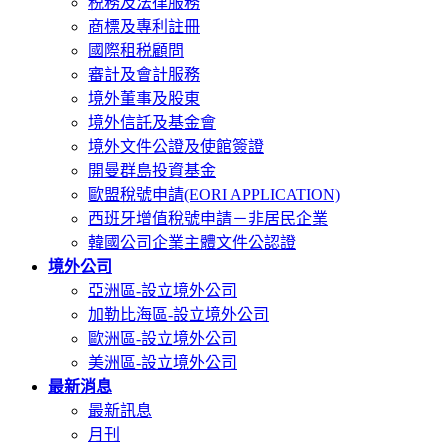
税務及法律服務
商標及專利註冊
國際租税顧問
審計及會計服務
境外董事及股東
境外信託及基金會
境外文件公證及使館簽證
開曼群島投資基金
歐盟稅號申請(EORI APPLICATION)
西班牙增值稅號申請－非居民企業
韓國公司企業主體文件公認證
境外公司
亞洲區-設立境外公司
加勒比海區-設立境外公司
歐洲區-設立境外公司
美洲區-設立境外公司
最新消息
最新訊息
月刊